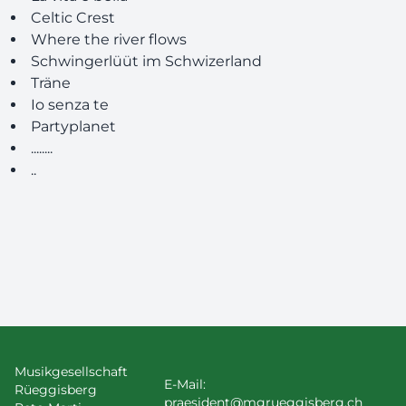
Celtic Crest
Where the river flows
Schwingerlüüt im Schwizerland
Träne
Io senza te
Partyplanet
........
..
Musikgesellschaft
E-Mail:
Rüeggisberg
praesident@mgrueggisberg.ch